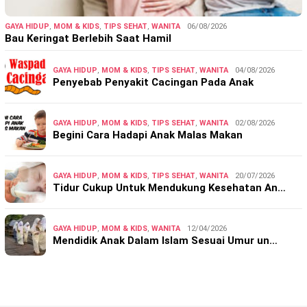
GAYA HIDUP
,
MOM & KIDS
,
TIPS SEHAT
,
WANITA
06/08/2026
Bau Keringat Berlebih Saat Hamil
GAYA HIDUP
,
MOM & KIDS
,
TIPS SEHAT
,
WANITA
04/08/2026
Penyebab Penyakit Cacingan Pada Anak
GAYA HIDUP
,
MOM & KIDS
,
TIPS SEHAT
,
WANITA
02/08/2026
Begini Cara Hadapi Anak Malas Makan
GAYA HIDUP
,
MOM & KIDS
,
TIPS SEHAT
,
WANITA
20/07/2026
Tidur Cukup Untuk Mendukung Kesehatan An…
GAYA HIDUP
,
MOM & KIDS
,
WANITA
12/04/2026
Mendidik Anak Dalam Islam Sesuai Umur un…