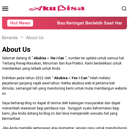
Loncat
Menu
ke
konten
Mobile
Hot News
Bau Keringat Berlebih Saat Hamil
Beranda
About Us
About Us
Selamat datang di ”
Akubisa ~ Yes I Can
“, sumber ter update untuk semua hal
Tentang Resep Masakan, Minuman dan Kue Praktis. Kami berdedikasi untuk
memberikan yang terbaik untuk Anda.
Didirikan pada tahun 2022 oleh “
Akubisa ~ Yes I Can
” telah melalui
perjalanan panjang sejak awal tahun. Ketika akubisa.web.id pertama kali
dimulai, semangat lah yang mendorong kami untuk mulai membangun website
ini.
Saya berharap blog ini dapat di terima oleh kalangan masyarakat dan dapat
menambah wawasan bagi pembaca nya . Sungguh suatu kehormatan bagi
kami, jika Anda datang ke blog ini dan bisa memperoleh sesuatu hal yang
bermanfaat.
Jika Anda memiliki pertanyaan atau komentar, jangan ragu untuk menghubungi