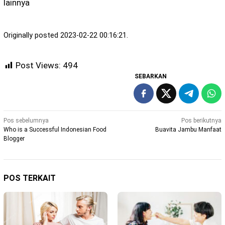
lainnya
Originally posted 2023-02-22 00:16:21.
Post Views:
494
SEBARKAN
Navigasi
Pos sebelumnya
Pos berikutnya
Who is a Successful Indonesian Food
Buavita Jambu Manfaat
pos
Blogger
POS TERKAIT