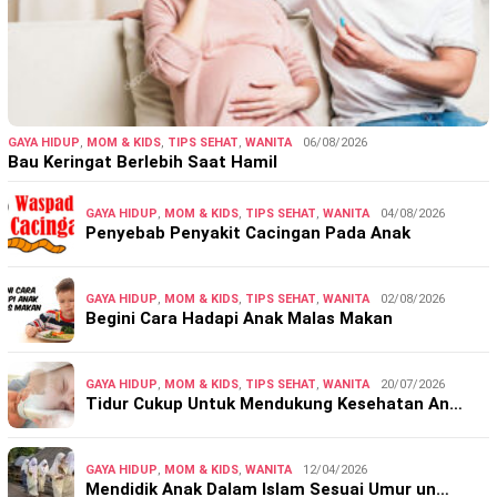
GAYA HIDUP
,
MOM & KIDS
,
TIPS SEHAT
,
WANITA
06/08/2026
Bau Keringat Berlebih Saat Hamil
GAYA HIDUP
,
MOM & KIDS
,
TIPS SEHAT
,
WANITA
04/08/2026
Penyebab Penyakit Cacingan Pada Anak
GAYA HIDUP
,
MOM & KIDS
,
TIPS SEHAT
,
WANITA
02/08/2026
Begini Cara Hadapi Anak Malas Makan
GAYA HIDUP
,
MOM & KIDS
,
TIPS SEHAT
,
WANITA
20/07/2026
Tidur Cukup Untuk Mendukung Kesehatan An…
GAYA HIDUP
,
MOM & KIDS
,
WANITA
12/04/2026
Mendidik Anak Dalam Islam Sesuai Umur un…