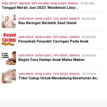
GAYA HIDUP
,
HIBURAN
,
INFO KULINER
,
MOM & KIDS
,
WANITA
10/08/2026
Tanggal Merah Juni 2023: Menikmati Libur…
GAYA HIDUP
,
MOM & KIDS
,
TIPS SEHAT
,
WANITA
06/08/2026
Bau Keringat Berlebih Saat Hamil
GAYA HIDUP
,
MOM & KIDS
,
TIPS SEHAT
,
WANITA
04/08/2026
Penyebab Penyakit Cacingan Pada Anak
GAYA HIDUP
,
MOM & KIDS
,
TIPS SEHAT
,
WANITA
02/08/2026
Begini Cara Hadapi Anak Malas Makan
GAYA HIDUP
,
MOM & KIDS
,
TIPS SEHAT
,
WANITA
20/07/2026
Tidur Cukup Untuk Mendukung Kesehatan An…