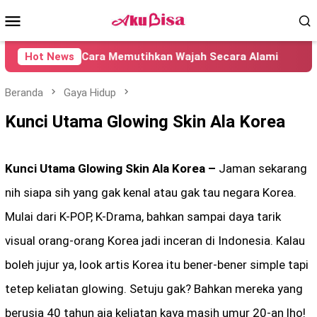
Loncat
Menu
ke
konten
Mobile
19+ Cara Memutihkan Wajah Secara Alami
Hot News
Minuma
Beranda
Gaya Hidup
Kunci Utama Glowing Skin Ala Korea
Kunci Utama Glowing Skin Ala Korea –
Jaman sekarang
nih siapa sih yang gak kenal atau gak tau negara Korea.
Mulai dari K-POP, K-Drama, bahkan sampai daya tarik
visual orang-orang Korea jadi inceran di Indonesia. Kalau
boleh jujur ya, look artis Korea itu bener-bener simple tapi
tetep keliatan glowing. Setuju gak? Bahkan mereka yang
berusia 40 tahun aja keliatan kaya masih umur 20-an lho!