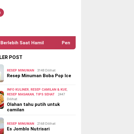
tutup
n
aat Hamil
Penyebab Penyakit Cacingan Pada Anak
LER POST
RESEP MINUMAN
3148 Dilihat
Resep Minuman Boba Pop Ice
INFO KULINER
,
RESEP CAMILAN & KUE
,
RESEP MASAKAN
,
TIPS SEHAT
2447
Dilihat
Olahan tahu putih untuk
camilan
RESEP MINUMAN
2168 Dilihat
Es Jomblo Nutrisari