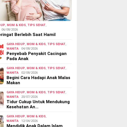
DUP
,
MOM & KIDS
,
TIPS SEHAT
,
06/08/2026
ringat Berlebih Saat Hamil
GAYA HIDUP
,
MOM & KIDS
,
TIPS SEHAT
,
WANITA
04/08/2026
Penyebab Penyakit Cacingan
Pada Anak
GAYA HIDUP
,
MOM & KIDS
,
TIPS SEHAT
,
WANITA
02/08/2026
Begini Cara Hadapi Anak Malas
Makan
GAYA HIDUP
,
MOM & KIDS
,
TIPS SEHAT
,
WANITA
20/07/2026
Tidur Cukup Untuk Mendukung
Kesehatan An…
GAYA HIDUP
,
MOM & KIDS
,
WANITA
12/04/2026
Mendidik Anak Dalam Islam