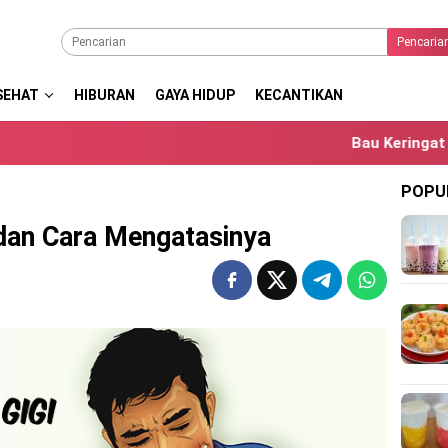
Pencaria
SEHAT
HIBURAN
GAYA HIDUP
KECANTIKAN
Bau Keringat Berlebih S
POPU
 dan Cara Mengatasinya