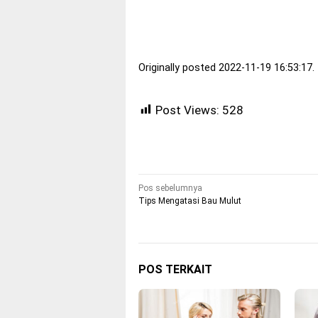
Originally posted 2022-11-19 16:53:17.
Post Views:
528
Navigasi
Pos sebelumnya
Tips Mengatasi Bau Mulut
pos
POS TERKAIT