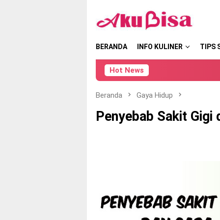
Loncat
tutup
ke
konten
BERANDA
INFO KULINER
TIPS 
Hot News
Beranda
Gaya Hidup
Penyebab Sakit Gigi