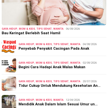
GAYA HIDUP
,
MOM & KIDS
,
TIPS SEHAT
,
WANITA
06/08/2026
Bau Keringat Berlebih Saat Hamil
GAYA HIDUP
,
MOM & KIDS
,
TIPS SEHAT
,
WANITA
04/08/2026
Penyebab Penyakit Cacingan Pada Anak
GAYA HIDUP
,
MOM & KIDS
,
TIPS SEHAT
,
WANITA
02/08/2026
Begini Cara Hadapi Anak Malas Makan
GAYA HIDUP
,
MOM & KIDS
,
TIPS SEHAT
,
WANITA
20/07/2026
Tidur Cukup Untuk Mendukung Kesehatan An…
GAYA HIDUP
,
MOM & KIDS
,
WANITA
12/04/2026
Mendidik Anak Dalam Islam Sesuai Umur un…