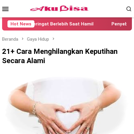
Loncat
Menu
ke
konten
Mobile
Bau Keringat Berlebih Saat Hamil
Hot News
Penyebab Penyaki
Beranda
Gaya Hidup
21+ Cara Menghilangkan Keputihan
Secara Alami