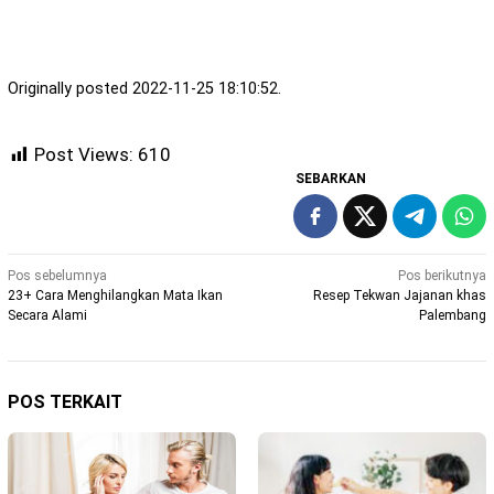
Originally posted 2022-11-25 18:10:52.
Post Views:
610
SEBARKAN
Navigasi
Pos sebelumnya
Pos berikutnya
23+ Cara Menghilangkan Mata Ikan
Resep Tekwan Jajanan khas
pos
Secara Alami
Palembang
POS TERKAIT