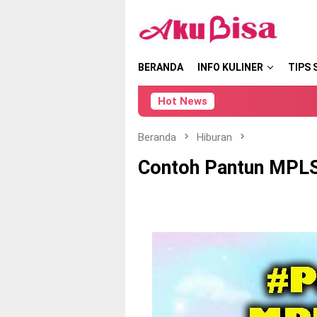
Loncat
tutup
ke
konten
BERANDA
INFO KULINER
TIPS 
Hot News
Beranda
Hiburan
Contoh Pantun MPL