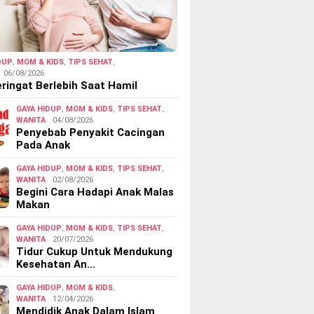
DUP
,
MOM & KIDS
,
TIPS SEHAT
,
06/08/2026
ringat Berlebih Saat Hamil
GAYA HIDUP
,
MOM & KIDS
,
TIPS SEHAT
,
WANITA
04/08/2026
Penyebab Penyakit Cacingan
Pada Anak
GAYA HIDUP
,
MOM & KIDS
,
TIPS SEHAT
,
WANITA
02/08/2026
Begini Cara Hadapi Anak Malas
Makan
GAYA HIDUP
,
MOM & KIDS
,
TIPS SEHAT
,
WANITA
20/07/2026
Tidur Cukup Untuk Mendukung
Kesehatan An…
GAYA HIDUP
,
MOM & KIDS
,
WANITA
12/04/2026
Mendidik Anak Dalam Islam