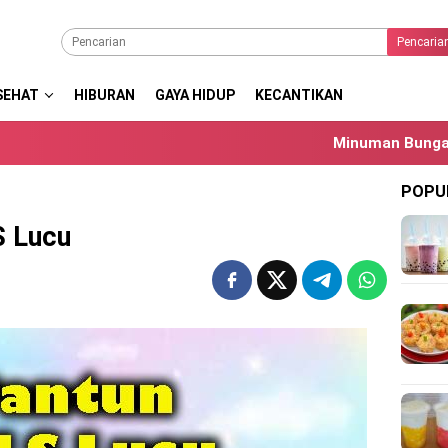
Pencaria
SEHAT
HIBURAN
GAYA HIDUP
KECANTIKAN
Minuman Bunga Telang: Me
POPU
S Lucu