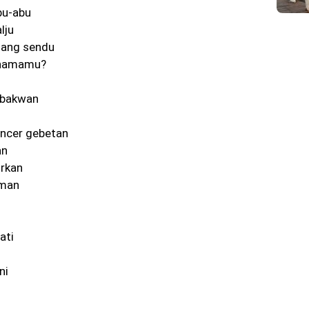
bu-abu
lju
dang sendu
 namamu?
 bakwan
incer gebetan
an
urkan
eman
ati
ni