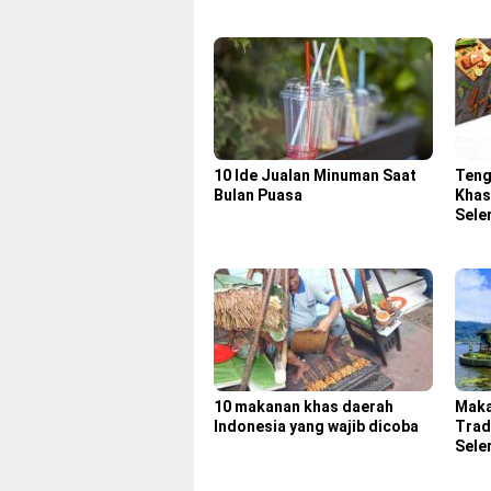
10 Ide Jualan Minuman Saat
Teng
Bulan Puasa
Khas
Sele
10 makanan khas daerah
Maka
Indonesia yang wajib dicoba
Trad
Sele