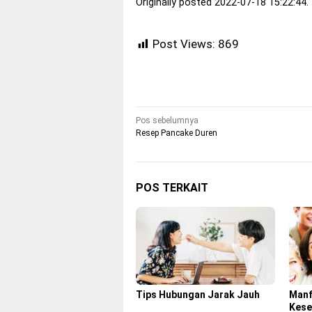
Originally posted 2022-07-18 15:22:44.
Post Views:
869
Navigasi
Pos sebelumnya
Resep Pancake Duren
pos
POS TERKAIT
Tips Hubungan Jarak Jauh
Manf
Kese