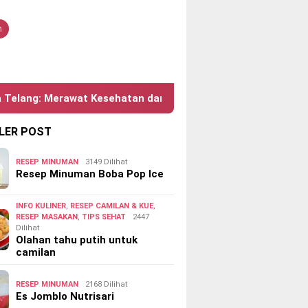
tutup
n
rawat Kesehatan dan Kecantikan
Bau Keringat Berle
LER POST
RESEP MINUMAN
3149 Dilihat
Resep Minuman Boba Pop Ice
INFO KULINER
,
RESEP CAMILAN & KUE
,
RESEP MASAKAN
,
TIPS SEHAT
2447
Dilihat
Olahan tahu putih untuk
camilan
RESEP MINUMAN
2168 Dilihat
Es Jomblo Nutrisari