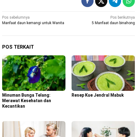
Navigasi
Pos sebelumnya
Pos berikutnya
Manfaat daun kemangi untuk Wanita
5 Manfaat daun binahong
pos
POS TERKAIT
Minuman Bunga Telang:
Resep Kue Jendral Mabuk
Merawat Kesehatan dan
Kecantikan