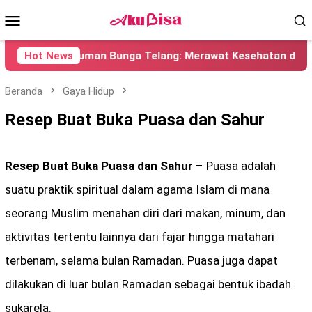
Loncat
Menu
ke
konten
Mobile
Minuman Bunga Telang: Merawat Kesehatan dan Kecanti
Hot News
Beranda
Gaya Hidup
Resep Buat Buka Puasa dan Sahur
Resep Buat Buka Puasa dan Sahur
– Puasa adalah
suatu praktik spiritual dalam agama Islam di mana
seorang Muslim menahan diri dari makan, minum, dan
aktivitas tertentu lainnya dari fajar hingga matahari
terbenam, selama bulan Ramadan. Puasa juga dapat
dilakukan di luar bulan Ramadan sebagai bentuk ibadah
sukarela.