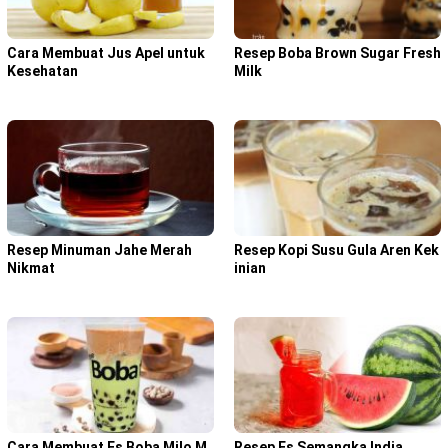
Cara Membuat Jus Apel untuk
Resep Boba Brown Sugar Fresh
Kesehatan
Milk
Resep Minuman Jahe Merah
Resep Kopi Susu Gula Aren Kek
Nikmat
inian
Cara Membuat Es Boba Milo M
Resep Es Semangka India,