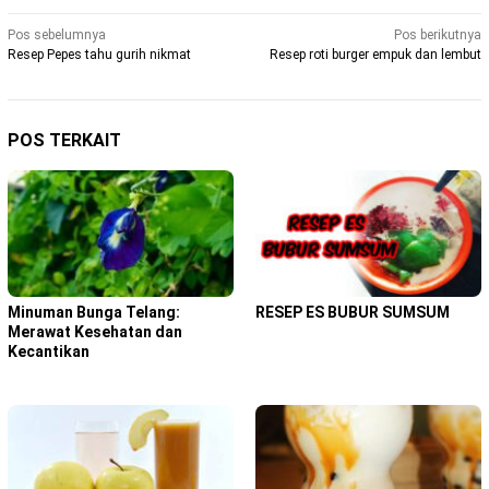
Navigasi
Pos sebelumnya
Pos berikutnya
Resep Pepes tahu gurih nikmat
Resep roti burger empuk dan lembut
pos
POS TERKAIT
Minuman Bunga Telang:
RESEP ES BUBUR SUMSUM
Merawat Kesehatan dan
Kecantikan