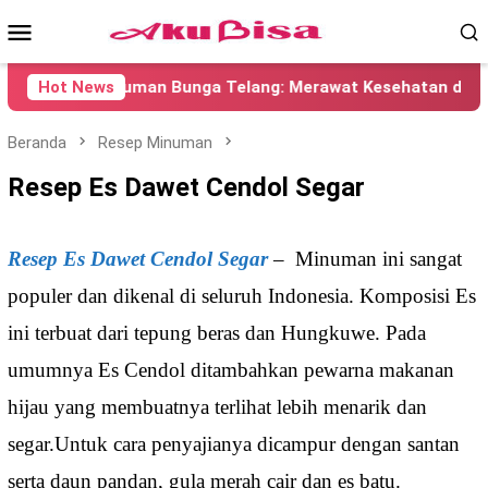
Loncat
Menu
ke
konten
Mobile
Hot News
Minuman Bunga Telang: Merawat Kesehatan dan Kecant
Beranda
Resep Minuman
Resep Es Dawet Cendol Segar
Resep Es Dawet Cendol Segar
– Minuman ini sangat
populer dan dikenal di seluruh Indonesia.
Komposisi Es
ini terbuat dari tepung beras dan Hungkuwe.
Pada
umumnya Es Cendol ditambahkan pewarna makanan
hijau yang membuatnya terlihat lebih menarik dan
segar.
Untuk cara penyajianya dicampur dengan santan
serta daun pandan, gula merah cair dan es batu.