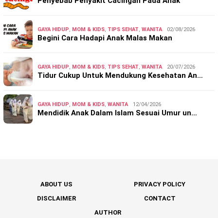
Penyebab Penyakit Cacingan Pada Anak
GAYA HIDUP
,
MOM & KIDS
,
TIPS SEHAT
,
WANITA
02/08/2026
Begini Cara Hadapi Anak Malas Makan
GAYA HIDUP
,
MOM & KIDS
,
TIPS SEHAT
,
WANITA
20/07/2026
Tidur Cukup Untuk Mendukung Kesehatan An…
GAYA HIDUP
,
MOM & KIDS
,
WANITA
12/04/2026
Mendidik Anak Dalam Islam Sesuai Umur un…
ABOUT US
PRIVACY POLICY
DISCLAIMER
CONTACT
AUTHOR