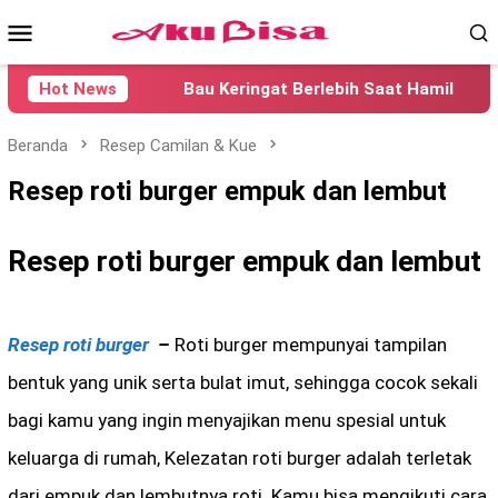
Loncat
Menu
ke
konten
Mobile
Hot News
Bau Keringat Berlebih Saat Hamil
Pe
Beranda
Resep Camilan & Kue
Resep roti burger empuk dan lembut
Resep roti burger empuk dan lembut
Resep roti burger
–
Roti burger mempunyai tampilan
bentuk yang unik serta bulat imut, sehingga cocok sekali
bagi kamu yang ingin menyajikan menu spesial untuk
keluarga di rumah, Kelezatan roti burger adalah terletak
dari empuk dan lembutnya roti. Kamu bisa mengikuti cara