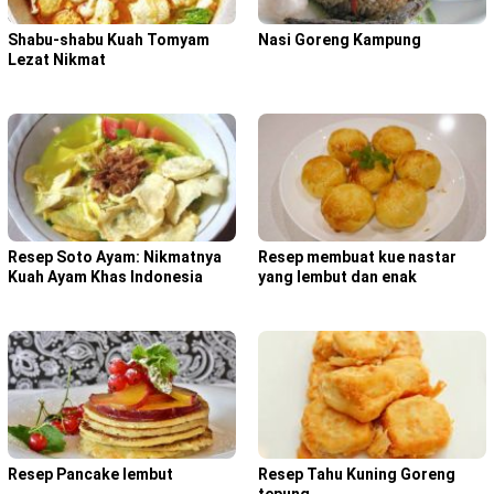
Shabu-shabu Kuah Tomyam
Nasi Goreng Kampung
Lezat Nikmat
Resep Soto Ayam: Nikmatnya
Resep membuat kue nastar
Kuah Ayam Khas Indonesia
yang lembut dan enak
Resep Pancake lembut
Resep Tahu Kuning Goreng
tepung