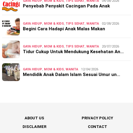
GAYA HIDUP
,
MOM & KIDS
,
TIPS SEHAT
,
WANITA
04/08/2026
Penyebab Penyakit Cacingan Pada Anak
GAYA HIDUP
,
MOM & KIDS
,
TIPS SEHAT
,
WANITA
02/08/2026
Begini Cara Hadapi Anak Malas Makan
GAYA HIDUP
,
MOM & KIDS
,
TIPS SEHAT
,
WANITA
20/07/2026
Tidur Cukup Untuk Mendukung Kesehatan An…
GAYA HIDUP
,
MOM & KIDS
,
WANITA
12/04/2026
Mendidik Anak Dalam Islam Sesuai Umur un…
ABOUT US
PRIVACY POLICY
DISCLAIMER
CONTACT