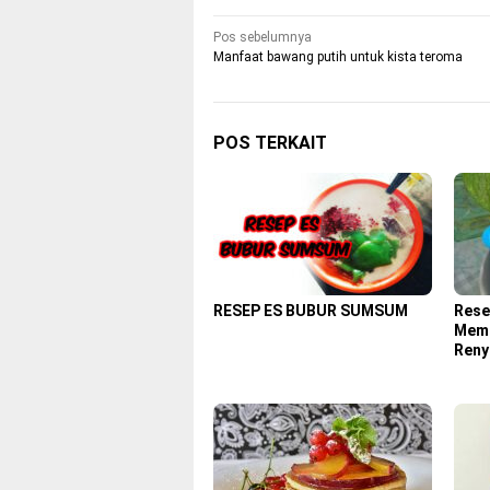
Navigasi
Pos sebelumnya
Manfaat bawang putih untuk kista teroma
pos
POS TERKAIT
RESEP ES BUBUR SUMSUM
Rese
Memb
Reny