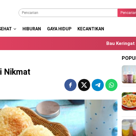
Pencaria
SEHAT
HIBURAN
GAYA HIDUP
KECANTIKAN
Bau Keringat Berlebih S
POPU
i Nikmat