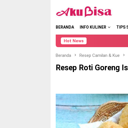
Loncat
tutup
ke
konten
BERANDA
INFO KULINER
TIPS 
Hot News
Beranda
Resep Camilan & Kue
Resep Roti Goreng Is