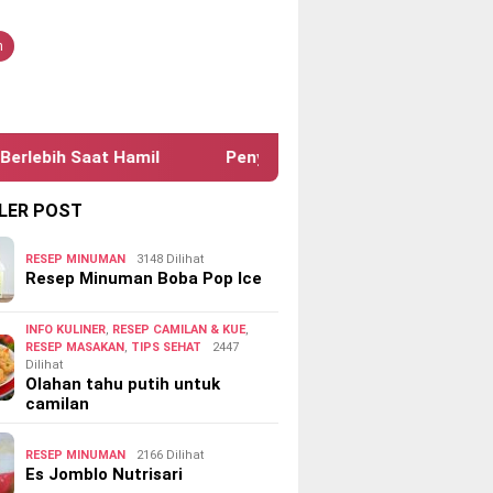
tutup
n
aat Hamil
Penyebab Penyakit Cacingan Pada Anak
LER POST
RESEP MINUMAN
3148 Dilihat
Resep Minuman Boba Pop Ice
INFO KULINER
,
RESEP CAMILAN & KUE
,
RESEP MASAKAN
,
TIPS SEHAT
2447
Dilihat
Olahan tahu putih untuk
camilan
RESEP MINUMAN
2166 Dilihat
Es Jomblo Nutrisari