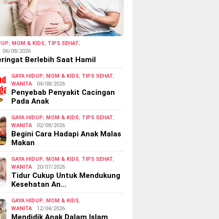
DUP
,
MOM & KIDS
,
TIPS SEHAT
,
06/08/2026
ringat Berlebih Saat Hamil
GAYA HIDUP
,
MOM & KIDS
,
TIPS SEHAT
,
WANITA
04/08/2026
Penyebab Penyakit Cacingan
Pada Anak
GAYA HIDUP
,
MOM & KIDS
,
TIPS SEHAT
,
WANITA
02/08/2026
Begini Cara Hadapi Anak Malas
Makan
GAYA HIDUP
,
MOM & KIDS
,
TIPS SEHAT
,
WANITA
20/07/2026
Tidur Cukup Untuk Mendukung
Kesehatan An…
GAYA HIDUP
,
MOM & KIDS
,
WANITA
12/04/2026
Mendidik Anak Dalam Islam