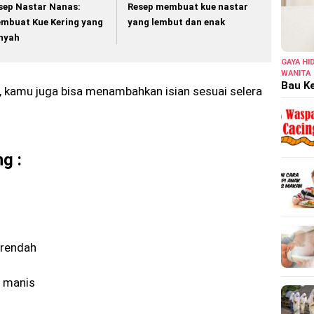
sep Nastar Nanas:
Resep membuat kue nastar
mbuat Kue Kering yang
yang lembut dan enak
nyah
GAYA HI
WANITA
Bau Ke
, kamu juga bisa menambahkan isian sesuai selera
g :
 rendah
l manis