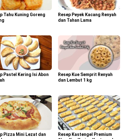
p Tahu Kuning Goreng
Resep Peyek Kacang Renyah
ng
dan Tahan Lama
p Pastel Kering Isi Abon
Resep Kue Semprit Renyah
ah
dan Lembut 1 kg
p Pizza Mini Lezat dan
Resep Kastengel Premium