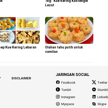
uk
1kg: Kue Kering Kastengel
Lezat
sep Kue Kering Lebaran
Olahan tahu putih untuk
camilan
JARINGAN SOCIAL
Y
DISCLAIMER
Facebook
Twitter
Tumblr
Stumbl
Instagram
Linkedi
Myspace
Skype