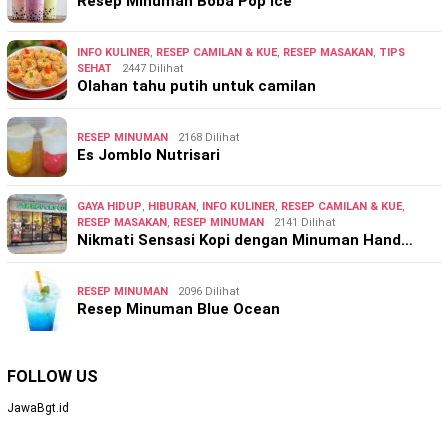
Resep Minuman Boba Pop Ice
INFO KULINER
,
RESEP CAMILAN & KUE
,
RESEP MASAKAN
,
TIPS
SEHAT
2447 Dilihat
Olahan tahu putih untuk camilan
RESEP MINUMAN
2168 Dilihat
Es Jomblo Nutrisari
GAYA HIDUP
,
HIBURAN
,
INFO KULINER
,
RESEP CAMILAN & KUE
,
RESEP MASAKAN
,
RESEP MINUMAN
2141 Dilihat
Nikmati Sensasi Kopi dengan Minuman Hand…
RESEP MINUMAN
2096 Dilihat
Resep Minuman Blue Ocean
FOLLOW US
JawaBgt.id