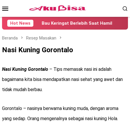
Loncat
Menu
ke
konten
Mobile
Hot News
Bau Keringat Berlebih Saat Hamil
Penye
Beranda
Resep Masakan
Nasi Kuning Gorontalo
Nasi Kuning Gorontalo
– Tips memasak nasi ini adalah
bagaimana kita bisa mendapatkan nasi sehat yang awet dan
tidak mudah berbau.
Gorontalo – nasinya berwarna kuning muda, dengan aroma
yang sedap. Orang mengenalnya sebagai nasi kuning Hola.