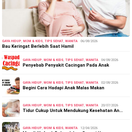
GAYA HIDUP
,
MOM & KIDS
,
TIPS SEHAT
,
WANITA
06/08/2026
Bau Keringat Berlebih Saat Hamil
GAYA HIDUP
,
MOM & KIDS
,
TIPS SEHAT
,
WANITA
04/08/2026
Penyebab Penyakit Cacingan Pada Anak
GAYA HIDUP
,
MOM & KIDS
,
TIPS SEHAT
,
WANITA
02/08/2026
Begini Cara Hadapi Anak Malas Makan
GAYA HIDUP
,
MOM & KIDS
,
TIPS SEHAT
,
WANITA
20/07/2026
Tidur Cukup Untuk Mendukung Kesehatan An…
GAYA HIDUP
,
MOM & KIDS
,
WANITA
12/04/2026