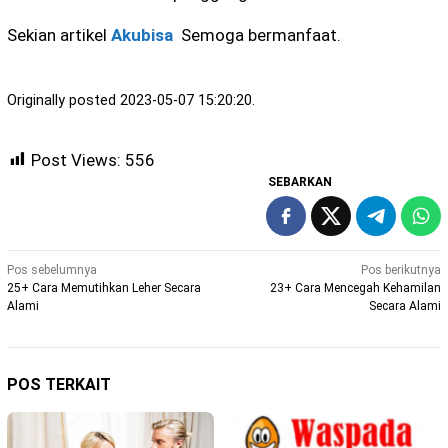
Sekian artikel
Akubisa
Semoga bermanfaat.
Originally posted 2023-05-07 15:20:20.
Post Views:
556
SEBARKAN
Navigasi
Pos sebelumnya
Pos berikutnya
25+ Cara Memutihkan Leher Secara
23+ Cara Mencegah Kehamilan
pos
Alami
Secara Alami
POS TERKAIT