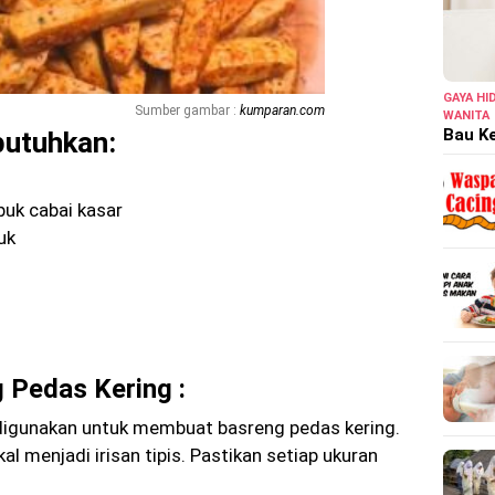
GAYA HI
Sumber gambar :
kumparan.com
WANITA
Bau Ke
butuhkan:
buk cabai kasar
uk
Pedas Kering :
digunakan untuk membuat basreng pedas kering.
ikal menjadi irisan tipis. Pastikan setiap ukuran