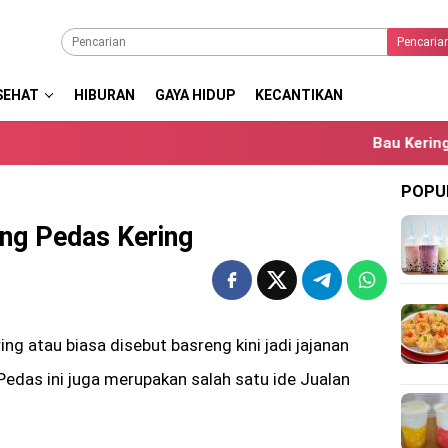
Pencaria
SEHAT
HIBURAN
GAYA HIDUP
KECANTIKAN
Bau Keringat Berleb
POPU
ng Pedas Kering
ing atau biasa disebut basreng kini jadi jajanan
edas ini juga merupakan salah satu ide Jualan