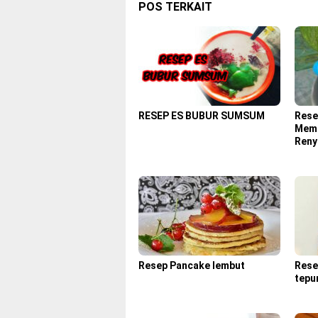
POS TERKAIT
RESEP ES BUBUR SUMSUM
Rese
Memb
Reny
Resep Pancake lembut
Rese
tepu