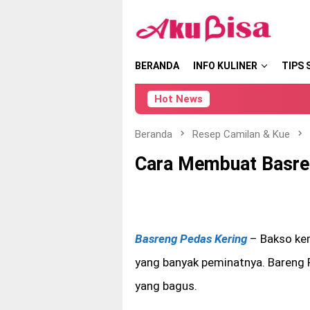
Loncat
tutup
ke
konten
BERANDA
INFO KULINER
TIPS 
Hot News
Beranda
Resep Camilan & Kue
Cara Membuat Basre
Basreng Pedas Kering
– Bakso ker
yang banyak peminatnya. Bareng P
yang bagus.