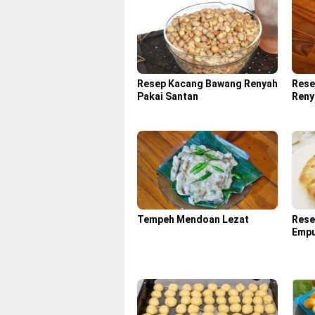
Resep Kacang Bawang Renyah
Rese
Pakai Santan
Reny
Tempeh Mendoan Lezat
Rese
Emp