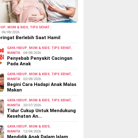
DUP
,
MOM & KIDS
,
TIPS SEHAT
,
06/08/2026
ringat Berlebih Saat Hamil
GAYA HIDUP
,
MOM & KIDS
,
TIPS SEHAT
,
WANITA
04/08/2026
Penyebab Penyakit Cacingan
Pada Anak
GAYA HIDUP
,
MOM & KIDS
,
TIPS SEHAT
,
WANITA
02/08/2026
Begini Cara Hadapi Anak Malas
Makan
GAYA HIDUP
,
MOM & KIDS
,
TIPS SEHAT
,
WANITA
20/07/2026
Tidur Cukup Untuk Mendukung
Kesehatan An…
GAYA HIDUP
,
MOM & KIDS
,
WANITA
12/04/2026
Mendidik Anak Dalam Islam