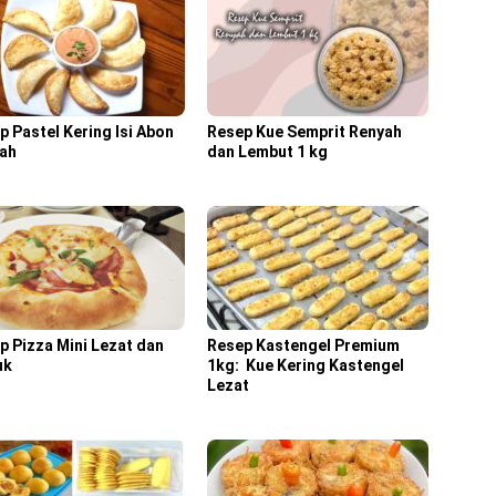
p Pastel Kering Isi Abon
Resep Kue Semprit Renyah
ah
dan Lembut 1 kg
p Pizza Mini Lezat dan
Resep Kastengel Premium
uk
1kg: Kue Kering Kastengel
Lezat