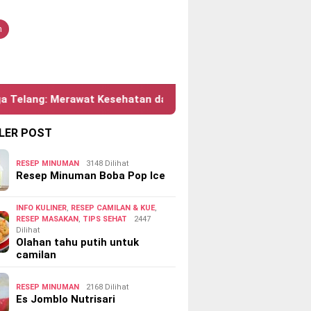
tutup
n
erawat Kesehatan dan Kecantikan
Bau Keringat Berl
LER POST
RESEP MINUMAN
3148 Dilihat
Resep Minuman Boba Pop Ice
INFO KULINER
,
RESEP CAMILAN & KUE
,
RESEP MASAKAN
,
TIPS SEHAT
2447
Dilihat
Olahan tahu putih untuk
camilan
RESEP MINUMAN
2168 Dilihat
Es Jomblo Nutrisari