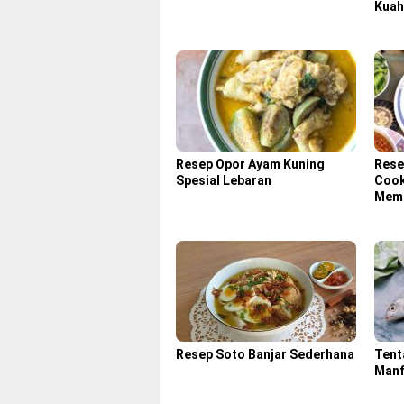
Kuah
Resep Opor Ayam Kuning
Rese
Spesial Lebaran
Cook
Memb
Resep Soto Banjar Sederhana
Tent
Manf