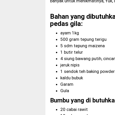
banyak untuk menikmatinya, Yuk, ik
Bahan yang dibutuhk
pedas gila:
ayam 1kg
500 gram tepung terigu
5 sdm tepung maizena
1 butir telur
4 siung bawang putih, cinca
jeruk nipis
1 sendok teh baking powder
kaldu bubuk
Garam
Gula
Bumbu yang di butuhka
20 cabai rawit