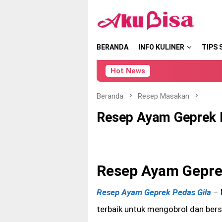
Loncat
tutup
ke
konten
BERANDA
INFO KULINER
TIPS 
Hot News
Beranda
Resep Masakan
Resep Ayam Geprek 
Resep Ayam Gepre
Resep Ayam Geprek Pedas Gila
– 
terbaik untuk mengobrol dan bers