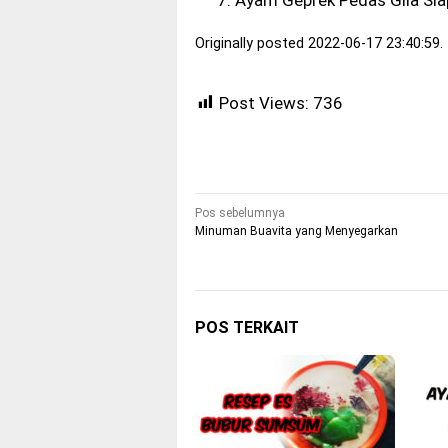
Ayam Geprek Pedas Gila Sia
Originally posted 2022-06-17 23:40:59.
Post Views:
736
Navigasi
Pos sebelumnya
Minuman Buavita yang Menyegarkan
pos
POS TERKAIT