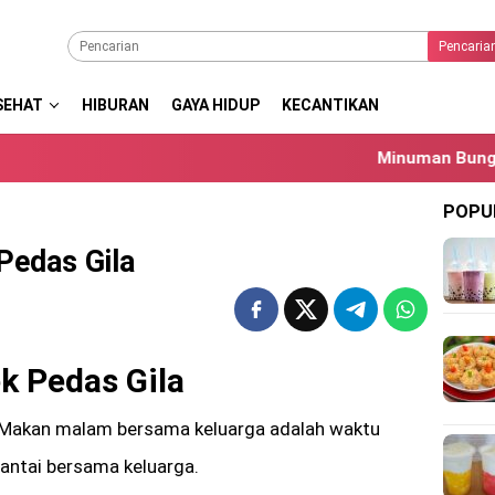
Pencaria
SEHAT
HIBURAN
GAYA HIDUP
KECANTIKAN
Minuman Bunga Telang: M
POPU
Pedas Gila
k Pedas Gila
Makan malam bersama keluarga adalah waktu
antai bersama keluarga.