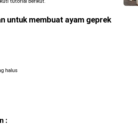
uti tutorial berikut.
an untuk membuat ayam geprek
ng halus
n :