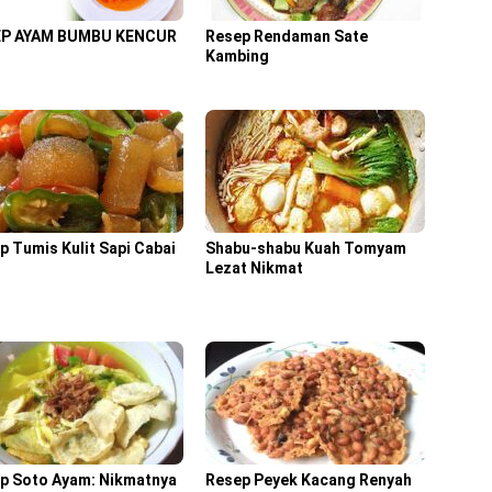
EP AYAM BUMBU KENCUR
Resep Rendaman Sate
Kambing
p Tumis Kulit Sapi Cabai
Shabu-shabu Kuah Tomyam
u
Lezat Nikmat
p Soto Ayam: Nikmatnya
Resep Peyek Kacang Renyah