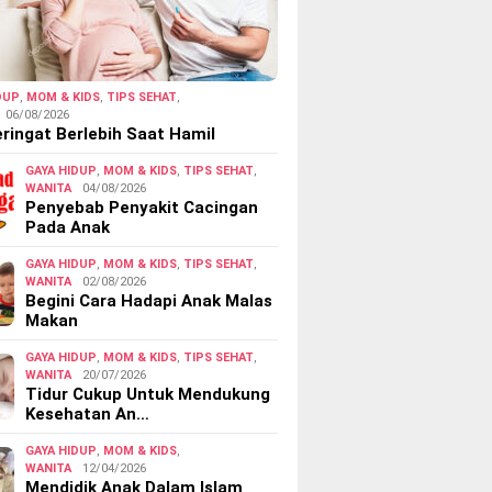
DUP
,
MOM & KIDS
,
TIPS SEHAT
,
06/08/2026
ringat Berlebih Saat Hamil
GAYA HIDUP
,
MOM & KIDS
,
TIPS SEHAT
,
WANITA
04/08/2026
Penyebab Penyakit Cacingan
Pada Anak
GAYA HIDUP
,
MOM & KIDS
,
TIPS SEHAT
,
WANITA
02/08/2026
Begini Cara Hadapi Anak Malas
Makan
GAYA HIDUP
,
MOM & KIDS
,
TIPS SEHAT
,
WANITA
20/07/2026
Tidur Cukup Untuk Mendukung
Kesehatan An…
GAYA HIDUP
,
MOM & KIDS
,
WANITA
12/04/2026
Mendidik Anak Dalam Islam