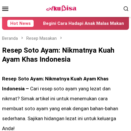
Loncat
Menu
ke
konten
Mobile
Hot News
Begini Cara Hadapi Anak Malas Makan
M
Beranda
Resep Masakan
Resep Soto Ayam: Nikmatnya Kuah
Ayam Khas Indonesia
Resep Soto Ayam: Nikmatnya Kuah Ayam Khas
Indonesia –
Cari resep soto ayam yang lezat dan
nikmat? Simak artikel ini untuk menemukan cara
membuat soto ayam yang enak dengan bahan-bahan
sederhana. Sajikan hidangan lezat ini untuk keluarga
Anda!