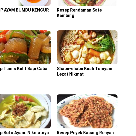
EP AYAM BUMBU KENCUR
Resep Rendaman Sate
Kambing
p Tumis Kulit Sapi Cabai
Shabu-shabu Kuah Tomyam
u
Lezat Nikmat
p Soto Ayam: Nikmatnya
Resep Peyek Kacang Renyah