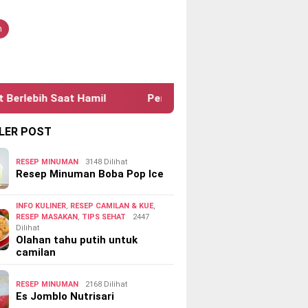
tutup
n
h Saat Hamil
Penyebab Penyakit Cacingan Pada Anak
LER POST
RESEP MINUMAN
3148 Dilihat
Resep Minuman Boba Pop Ice
INFO KULINER
,
RESEP CAMILAN & KUE
,
RESEP MASAKAN
,
TIPS SEHAT
2447
Dilihat
Olahan tahu putih untuk
camilan
RESEP MINUMAN
2168 Dilihat
Es Jomblo Nutrisari