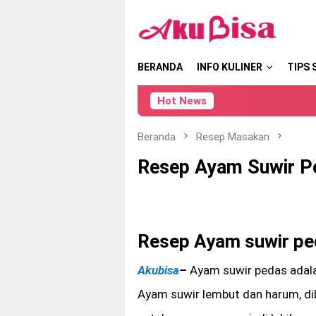
Loncat
tutup
ke
konten
BERANDA
INFO KULINER
TIPS 
Hot News
Beranda
Resep Masakan
Resep Ayam Suwir P
Resep Ayam suwir p
Akubisa
–
Ayam suwir pedas adalah
Ayam suwir lembut dan harum, di