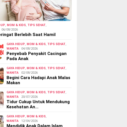
DUP
,
MOM & KIDS
,
TIPS SEHAT
,
06/08/2026
ringat Berlebih Saat Hamil
GAYA HIDUP
,
MOM & KIDS
,
TIPS SEHAT
,
WANITA
04/08/2026
Penyebab Penyakit Cacingan
Pada Anak
GAYA HIDUP
,
MOM & KIDS
,
TIPS SEHAT
,
WANITA
02/08/2026
Begini Cara Hadapi Anak Malas
Makan
GAYA HIDUP
,
MOM & KIDS
,
TIPS SEHAT
,
WANITA
20/07/2026
Tidur Cukup Untuk Mendukung
Kesehatan An…
GAYA HIDUP
,
MOM & KIDS
,
WANITA
12/04/2026
Mendidik Anak Dalam Islam