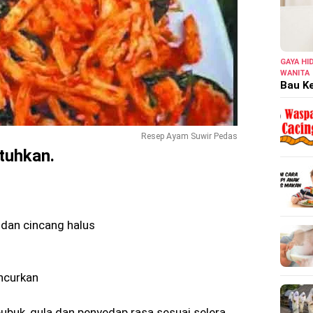
GAYA HI
WANITA
Bau Ke
Resep Ayam Suwir Pedas
tuhkan.
dan cincang halus
ncurkan
buk, gula dan penyedap rasa sesuai selera