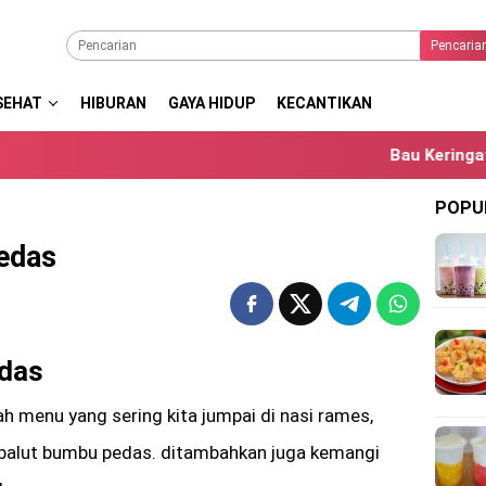
Pencaria
SEHAT
HIBURAN
GAYA HIDUP
KECANTIKAN
Bau Keringat Berlebi
POPU
edas
edas
 menu yang sering kita jumpai di nasi rames,
balut bumbu pedas. ditambahkan juga kemangi